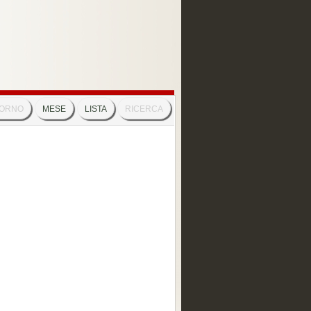
IORNO
MESE
LISTA
RICERCA